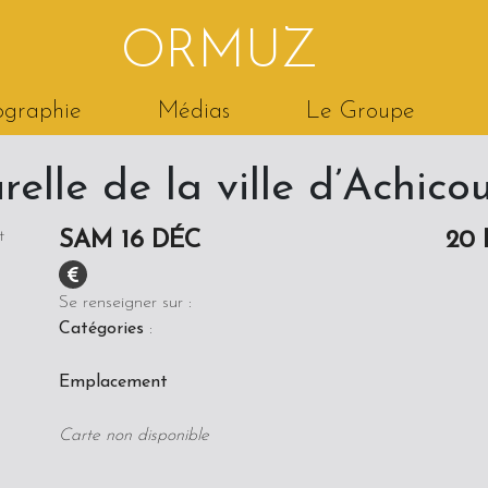
ORMUZ
ographie
Médias
Le Groupe
elle de la ville d’Achico
SAM 16 DÉC
20 
Se renseigner sur :
Catégories
:
Emplacement
Carte non disponible