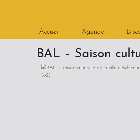
Aller au contenu
Accueil
Agenda
Disc
BAL – Saison cultur