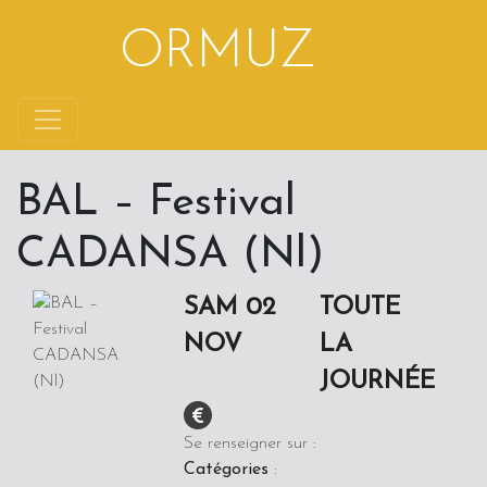
Aller au contenu
ORMUZ
BAL – Festival
CADANSA (Nl)
SAM 02
TOUTE
NOV
LA
JOURNÉE
Se renseigner sur :
Catégories
: